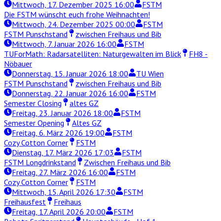
Mittwoch, 17. Dezember 2025 16:00
FSTM
Die FSTM wünscht euch frohe Weihnachten!
Mittwoch, 24. Dezember 2025 00:00
FSTM
FSTM Punschstand
zwischen Freihaus und Bib
Mittwoch, 7. Januar 2026 16:00
FSTM
TUForMath: Radarsatelliten: Naturgewalten im Blick
FH8 -
Nöbauer
Donnerstag, 15. Januar 2026 18:00
TU Wien
FSTM Punschstand
zwischen Freihaus und Bib
Donnerstag, 22. Januar 2026 16:00
FSTM
Semester Closing
altes GZ
Freitag, 23. Januar 2026 18:00
FSTM
Semester Opening
Altes GZ
Freitag, 6. März 2026 19:00
FSTM
Cozy Cotton Corner
FSTM
Dienstag, 17. März 2026 17:03
FSTM
FSTM Longdrinkstand
Zwischen Freihaus und Bib
Freitag, 27. März 2026 16:00
FSTM
Cozy Cotton Corner
FSTM
Mittwoch, 15. April 2026 17:30
FSTM
Freihausfest
Freihaus
Freitag, 17. April 2026 20:00
FSTM